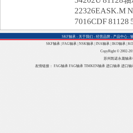
54202U
81128
22326EASK.M
N
7016CDF
81128
SKF轴承
-
关于我们
-
经营品牌
-
产品中心
-
SKF轴承
|
FAG轴承
|
NSK轴承
|
INA轴承
|
IKO轴承
|
K
CopyRight © 2002-20
苏州凯诺永晟轴承
友情链接：
FAG轴承
FAG轴承
TIMKEN轴承
进口轴承
进口轴