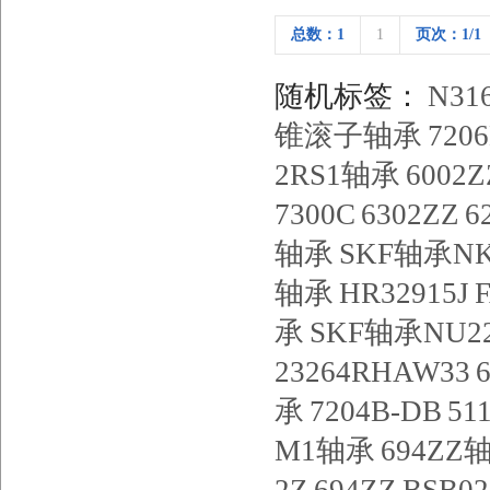
总数：1
1
页次：1/1
随机标签：
N3
锥滚子轴承
720
2RS1轴承
6002
7300C
6302ZZ
6
轴承
SKF轴承NK
轴承
HR32915J
承
SKF轴承NU22
23264RHAW33
承
7204B-DB
51
M1轴承
694ZZ