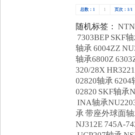
总数：1
1
页次：1/1
随机标签：
NT
7303BEP
SKF轴承
轴承
6004ZZ
NU
轴承6800Z
6303
320/28X
HR3221
02820轴承
620
02820
SKF轴承N
INA轴承NU220
承
带座外球面轴
NJ312E
745A-74