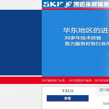
进口轴承
SKF轴承热门分类：
SKF球面滚子轴承
-
SKF深沟
进口
TAGS
标签
NS