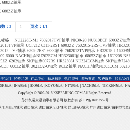
K 688ZZ轴承
K 688ZZ轴承
总数：3
1
页次：1/1
机标签：
NU2228E-M1
7602017TVP轴承
NK30-20
NU310ECP
6903ZZ轴
02015TVP轴承
UCF212
6311-2RS1
6903ZZ
7602015-2RS-TVP轴承
HR320
02012-TVP轴承
6309-2RS1
6000轴承
7602012TVP轴承
HR32018-J
16009
009
6000
NACHI轴承NU202ECM
HR32308J轴承
6805ZZ轴承
UCP208
NS
05ZZ
6202轴承
SKF轴承6072RS
HR32308J
NU324ECM轴承
SKF轴承7248
5CDF
608ZZ轴承
30213J2-Q轴承
R6ZZ轴承
NACHI轴承NJ303ECM
30213
关于我们
-
经营品牌
-
产品中心
-
轴承知识
-
热门型号
-
型号查询
-
客户服务
-
联系我们
NSK轴承
|
INA轴承
|
IKO轴承
|
KOYO轴承
|
NTN轴承
|
NACHI轴承
|
TIMKEN轴承
|
N
CopyRight © 2002-2016 KSBEARING.COM All Rights Reserved.
苏州凯诺永晟轴承有限公司 版权所有
苏ICP备16057552号
承
TIMKEN轴承
进口轴承
进口轴承
SKF轴承
昆山FAG轴承
广州进口轴承
轴承型号查