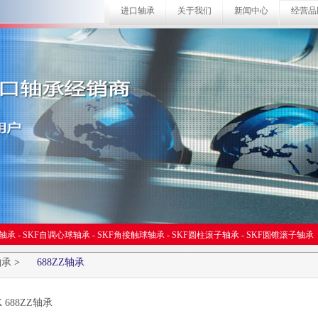
进口轴承
关于我们
新闻中心
经营品
球轴承
-
SKF自调心球轴承
-
SKF角接触球轴承
-
SKF圆柱滚子轴承
-
SKF圆锥滚子轴承
轴承
>
688ZZ轴承
K 688ZZ轴承