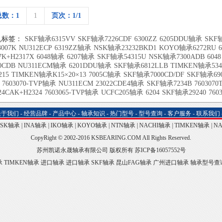
总数：1
1
页次：1/1
机标签：
SKF轴承6315VV
SKF轴承7226CDF
6300ZZ
6205DDU轴承
SKF轴
007K
NU312ECP
6319ZZ轴承
NSK轴承23232BKD1
KOYO轴承6272RU
7K+H2317X
6048轴承
6207轴承
SKF轴承54315U
NSK轴承7300ADB
6048
0CDB
NU311ECM轴承
6201DDU轴承
SKF轴承6812LLB
TIMKEN轴承534
215
TIMKEN轴承K15×20×13
7005C轴承
SKF轴承7000CD/DF
SKF轴承69
7603070-TVP轴承
NU311ECM
23022CDE4轴承
SKF轴承7234B
760307
24CAK+H2324
7603065-TVP轴承
UCFC205轴承
6204
SKF轴承29240
760
关于我们
-
经营品牌
-
产品中心
-
轴承知识
-
热门型号
-
型号查询
-
客户服务
-
联系我们
NSK轴承
|
INA轴承
|
IKO轴承
|
KOYO轴承
|
NTN轴承
|
NACHI轴承
|
TIMKEN轴承
|
N
CopyRight © 2002-2016 KSBEARING.COM All Rights Reserved.
苏州凯诺永晟轴承有限公司 版权所有
苏ICP备16057552号
承
TIMKEN轴承
进口轴承
进口轴承
SKF轴承
昆山FAG轴承
广州进口轴承
轴承型号查