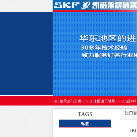
进口轴承
SKF轴承热门分类：
SKF球面滚子轴承
-
SKF深沟
进口
TAGS
标签
SK