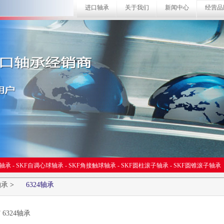
进口轴承
关于我们
新闻中心
经营品
球轴承
-
SKF自调心球轴承
-
SKF角接触球轴承
-
SKF圆柱滚子轴承
-
SKF圆锥滚子轴承
轴承
>
6324轴承
F 6324轴承