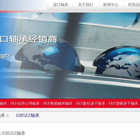
进口轴承
关于我们
新闻中心
经营品
球轴承
-
SKF自调心球轴承
-
SKF角接触球轴承
-
SKF圆柱滚子轴承
-
SKF圆锥滚子轴承
轴承
>
6305ZZ轴承
K 6305ZZ轴承