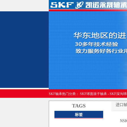
进口轴承
SKF轴承热门分类：
SKF球面滚子轴承
-
SKF深沟
进口
TAGS
标签
NS