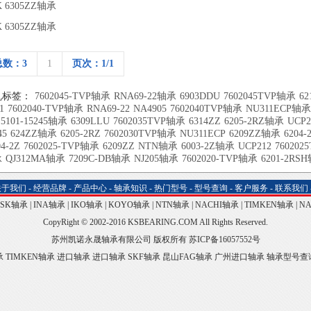
K 6305ZZ轴承
K 6305ZZ轴承
总数：3
1
页次：1/1
机标签：
7602045-TVP轴承
RNA69-22轴承
6903DDU
7602045TVP轴承
62
1
7602040-TVP轴承
RNA69-22
NA4905
7602040TVP轴承
NU311ECP轴承
15101-15245轴承
6309LLU
7602035TVP轴承
6314ZZ
6205-2RZ轴承
UCP
45
624ZZ轴承
6205-2RZ
7602030TVP轴承
NU311ECP
6209ZZ轴承
6204
04-2Z
7602025-TVP轴承
6209ZZ
NTN轴承
6003-2Z轴承
UCP212
760202
承
QJ312MA轴承
7209C-DB轴承
NJ205轴承
7602020-TVP轴承
6201-2RS
关于我们
-
经营品牌
-
产品中心
-
轴承知识
-
热门型号
-
型号查询
-
客户服务
-
联系我们
NSK轴承
|
INA轴承
|
IKO轴承
|
KOYO轴承
|
NTN轴承
|
NACHI轴承
|
TIMKEN轴承
|
N
CopyRight © 2002-2016 KSBEARING.COM All Rights Reserved.
苏州凯诺永晟轴承有限公司 版权所有
苏ICP备16057552号
承
TIMKEN轴承
进口轴承
进口轴承
SKF轴承
昆山FAG轴承
广州进口轴承
轴承型号查