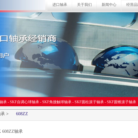
进口轴承
关于我们
新闻中心
经营品
球轴承
-
SKF自调心球轴承
-
SKF角接触球轴承
-
SKF圆柱滚子轴承
-
SKF圆锥滚子轴承
轴承
>
608ZZ
K 608ZZ轴承