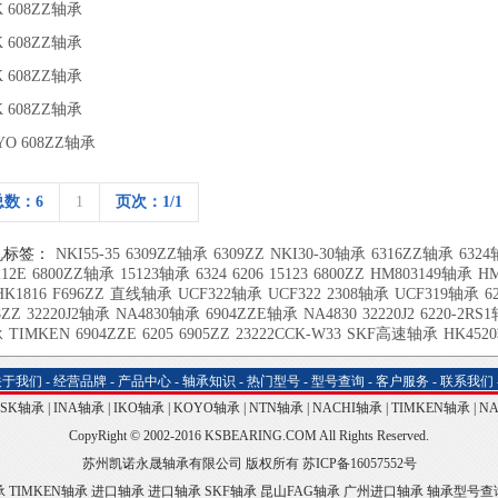
K 608ZZ轴承
K 608ZZ轴承
K 608ZZ轴承
K 608ZZ轴承
YO 608ZZ轴承
总数：6
1
页次：1/1
机标签：
NKI55-35
6309ZZ轴承
6309ZZ
NKI30-30轴承
6316ZZ轴承
632
212E
6800ZZ轴承
15123轴承
6324
6206
15123
6800ZZ
HM803149轴承
HM
HK1816
F696ZZ
直线轴承
UCF322轴承
UCF322
2308轴承
UCF319轴承
6
8ZZ
32220J2轴承
NA4830轴承
6904ZZE轴承
NA4830
32220J2
6220-2RS
承
TIMKEN
6904ZZE
6205
6905ZZ
23222CCK-W33
SKF高速轴承
HK452
关于我们
-
经营品牌
-
产品中心
-
轴承知识
-
热门型号
-
型号查询
-
客户服务
-
联系我们
NSK轴承
|
INA轴承
|
IKO轴承
|
KOYO轴承
|
NTN轴承
|
NACHI轴承
|
TIMKEN轴承
|
N
CopyRight © 2002-2016 KSBEARING.COM All Rights Reserved.
苏州凯诺永晟轴承有限公司 版权所有
苏ICP备16057552号
承
TIMKEN轴承
进口轴承
进口轴承
SKF轴承
昆山FAG轴承
广州进口轴承
轴承型号查