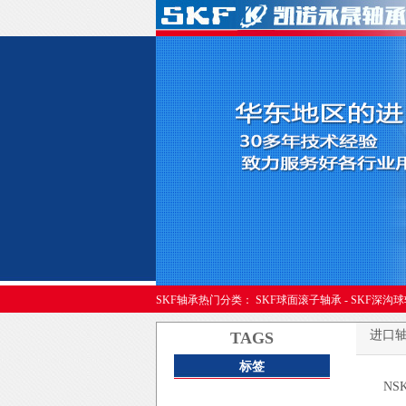
进口轴承
SKF轴承热门分类：
SKF球面滚子轴承
-
SKF深沟
进口
TAGS
标签
NS