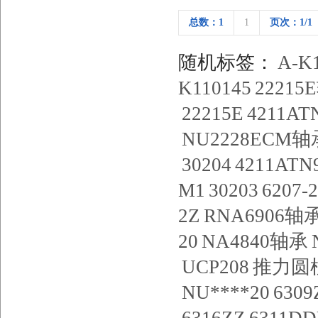
总数：1
1
页次：1/1
随机标签：
A-K
K110145
22215
22215E
4211A
NU2228ECM轴
30204
4211ATN
M1
30203
6207
2Z
RNA6906轴
20
NA4840轴承
UCP208
推力圆
NU****20
6309