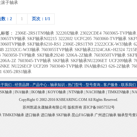
柱滚子轴承
总数：2
1
页次：1/1
机标签：
2306E-2RS1TN9轴承
32220J2轴承
23022CDE4
7603065-TVP轴承
03065TVP轴承
SKF轴承NJ2215
32220J2
UCFC205
7603060-TVP轴承
SKF
03060TVP轴承
SKF轴承6210-RS1
2306E-2RS1TN9
23222CCK-W33轴承
6
4B
22332CC-W33轴承
7603055TVP轴承
SKF轴承22324CAK+H2324
721
3
7603050-TVP轴承
SKF轴承29240
3206A-2Z轴承
7603050TVP轴承
SKF
3206A-2Z
7603045-TVP轴承
SKF轴承
SKF轴承NU2206ET
UCF209轴承
7
5NKE
NU226ECP
UCF209
7603040-TVP轴承
INA轴承623
626-2Z轴承
76
1
6305-2RS1轴承
关于我们
-
经营品牌
-
产品中心
-
轴承知识
-
热门型号
-
型号查询
-
客户服务
-
联系我们
NSK轴承
|
INA轴承
|
IKO轴承
|
KOYO轴承
|
NTN轴承
|
NACHI轴承
|
TIMKEN轴承
|
N
CopyRight © 2002-2016 KSBEARING.COM All Rights Reserved.
苏州凯诺永晟轴承有限公司 版权所有
苏ICP备16057552号
承
TIMKEN轴承
进口轴承
进口轴承
SKF轴承
昆山FAG轴承
广州进口轴承
轴承型号查