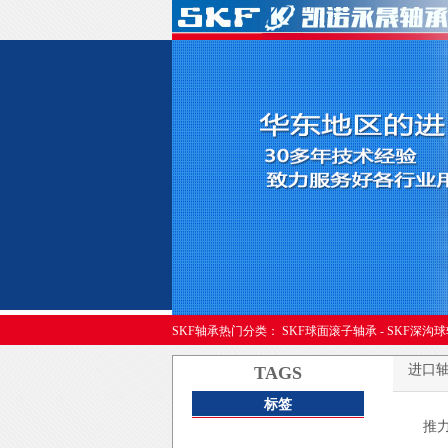
进口轴承
SKF轴承热门分类：
SKF球面滚子轴承
-
SKF深沟
进口
TAGS
标签
推