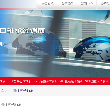
进口轴承
关于我们
新闻中心
经营品
球轴承
-
SKF自调心球轴承
-
SKF角接触球轴承
-
SKF圆柱滚子轴承
-
SKF圆锥滚子轴承
轴承
>
圆柱滚子轴承
力圆柱滚子轴承